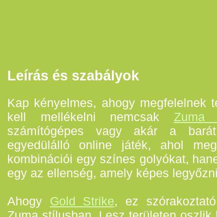
Leírás és szabályok
Kap kényelmes, ahogy megfelelnek te
kell mellékelni nemcsak
Zuma 
számítógépes vagy akár a bará
egyedülálló online játék, ahol m
kombinációi egy színes golyókat, han
egy az ellenség, amely képes legyőzni
Ahogy
Gold Strike
, ez szórakoztató
Zuma stílusban. Lesz területen oszlik 