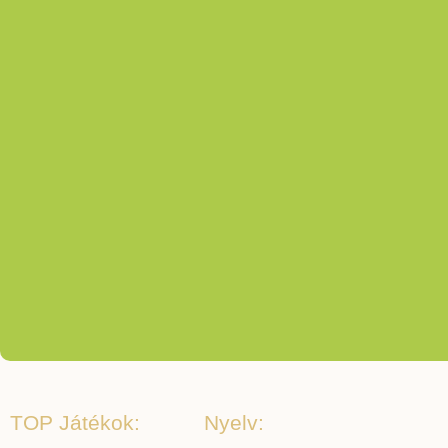
TOP Játékok:
Nyelv: